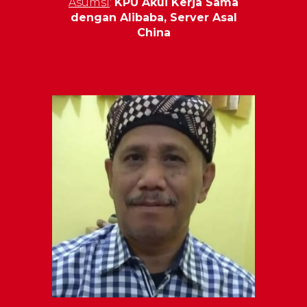
Asumsi
:
KPU Akui Kerja Sama
dengan Alibaba, Server Asal
China