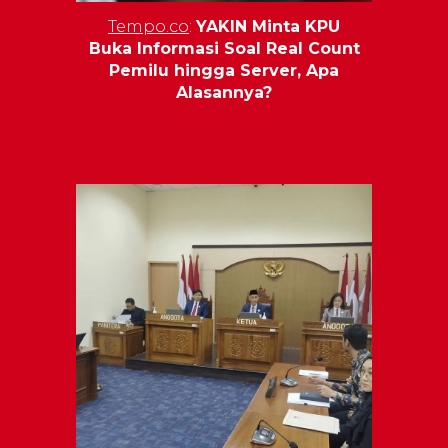
Tempo.co
:
YAKIN Minta KPU
Buka Informasi Soal Real Count
Pemilu hingga Server, Apa
Alasannya?