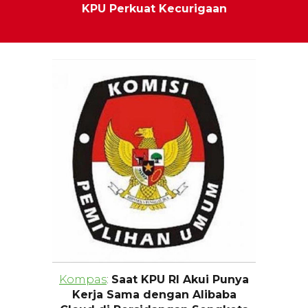
KPU Perkuat Kecurigaan
Kompas
:
Saat KPU RI Akui Punya
Kerja Sama dengan Alibaba