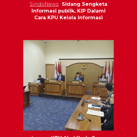
SindoNews
:
Sidang Sengketa
Informasi publik, KIP Dalami
Cara KPU Kelola Informasi