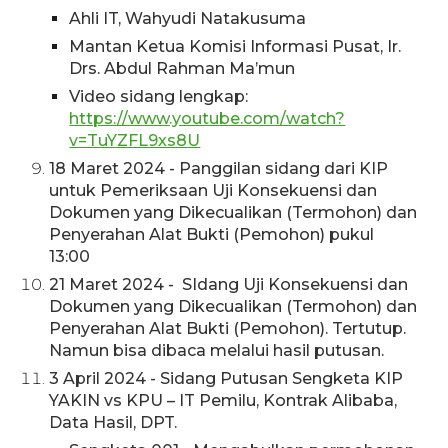
Ahli IT, Wahyudi Natakusuma
Mantan Ketua Komisi Informasi Pusat, Ir.
Drs. Abdul Rahman Ma’mun
Video sidang lengkap:
https://www.youtube.com/watch?
v=TuYZFL9xs8U
18 Maret 2024 -
Panggilan sidang dari KIP
untuk Pemeriksaan Uji Konsekuensi dan
Dokumen yang
D
ikecualikan (Termohon) dan
Penyerahan Alat Bukti (Pemo
hon
) pukul
13:00
21 Maret 2024 - SIdang Uji
Konsekuensi dan
Dokumen yang Dikecualikan (Termohon) dan
Penyerahan Alat Bukti (Pemohon). Tertutup.
Namun bisa dibaca melalui hasil putusan.
3 April 2024 - Sidang Putusan Sengketa KIP
YAKIN vs KPU – IT Pemilu, Kontrak Alibaba,
Data Hasil, DPT.