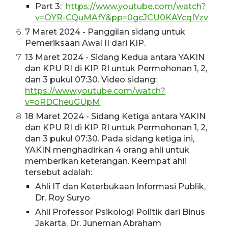
Part 3:
https://www.youtube.com/watch?
v=OYR-CQuMAfY&pp=0gcJCU0KAYcqIYzv
7 Maret 2024 - Panggilan sidang untuk
Pemeriksaan Awal II dari KIP.
13 Maret 2024 -
Sidang
Kedua
antara YAKIN
dan KPU RI di KIP RI untuk Permohonan 1, 2,
dan 3 pukul
07:30. Video sidang:
https://www.youtube.com/watch?
v=oRDCheuGUpM
18 Maret 2024 -
Sidang Ke
tiga
antara YAKIN
dan KPU RI di KIP RI untuk Permohonan 1, 2,
dan 3 pukul 07:30. Pada sidang ketiga ini,
YAKIN menghadirkan 4 orang ahli untuk
memberikan
keterangan.
Keempat ahli
tersebut adalah:
Ahli IT dan Keterbukaan Informasi Publik,
Dr. Roy Suryo
Ahli Professor Psikologi Politik dari Binus
Jakarta, Dr. Juneman Abraham